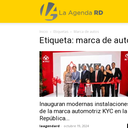
La
Inicio
Etiquetas
Marca de autos
Agenda
Etiqueta: marca de aut
RD
Inauguran modernas instalacione
de la marca automotriz KYC en la
República...
laagendard
-
octubre 19, 2024