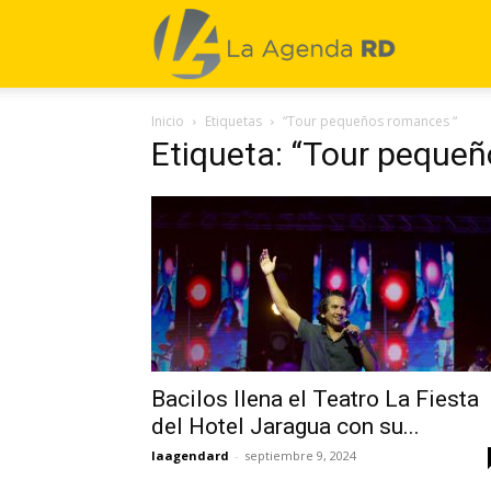
La
Inicio
Etiquetas
“Tour pequeños romances “
Agenda
Etiqueta: “Tour peque
RD
Bacilos llena el Teatro La Fiesta
del Hotel Jaragua con su...
laagendard
-
septiembre 9, 2024