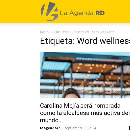
La
Inicio
Etiquetas
Word wellness weekend
Agenda
Etiqueta: Word wellne
RD
Carolina Mejía será nombrada
como la alcaldesa más activa del
mundo...
laagendard
-
septiembre 13, 2024