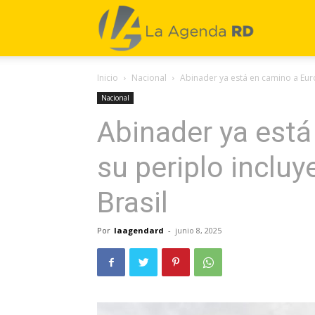
La
Inicio
Nacional
Abinader ya está en camino a Europ
Agenda
Nacional
Abinader ya está
RD
su periplo incluy
Brasil
Por
laagendard
-
junio 8, 2025