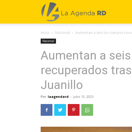
La
Inicio
Nacional
Aumentan a seis los cuerpos recup
Agenda
Nacional
Aumentan a seis
RD
recuperados tras
Juanillo
Por
laagendard
-
julio 13, 2025