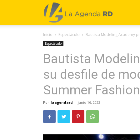
La
Inicio
Espectáculo
Bautista Modeling Academy pr
Agenda
Espectáculo
Bautista Modeli
RD
su desfile de mo
Summer Fashion
Por
laagendard
-
junio 16, 2023