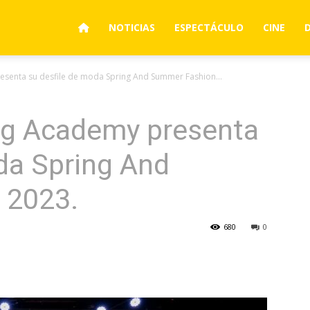
NOTICIAS
ESPECTÁCULO
CINE
esenta su desfile de moda Spring And Summer Fashion...
ng Academy presenta
da Spring And
 2023.
680
0