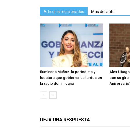
Artículos relacionados
Más del autor
Iluminada Muñoz: la periodista y
Alex Ubago 
locutora que gobierna las tardes en
con su gira
la radio dominicana
Aniversario
DEJA UNA RESPUESTA