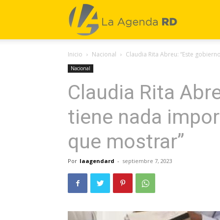
La
Inicio
Nacional
Claudia Rita Abreu: “Este gobiern
Agenda
Nacional
Claudia Rita Abr
RD
tiene nada impor
que mostrar”
Por
laagendard
-
septiembre 7, 2023