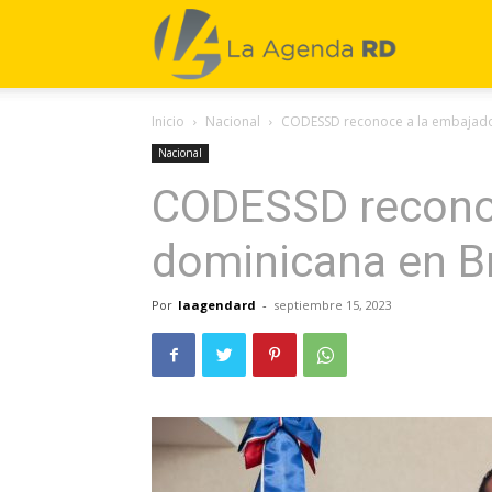
La
Inicio
Nacional
CODESSD reconoce a la embajadora
Agenda
Nacional
CODESSD recono
RD
dominicana en Bra
Por
laagendard
-
septiembre 15, 2023