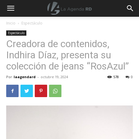
La
Inicio
Espectáculo
Espectáculo
Agenda
Creadora de contenidos,
Indhira Díaz, presenta su
RD
colección de jeans “RosAzul”
Por
laagendard
-
octubre 19, 2024
578
0