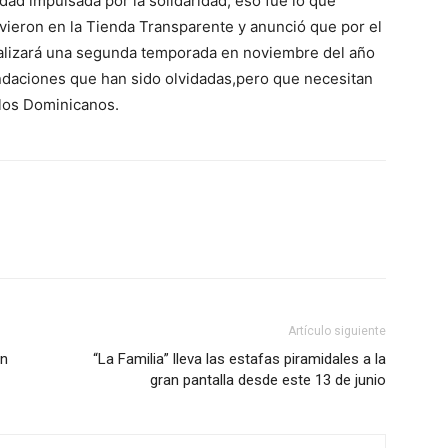
d impulsada por la solidaridad, eso fue lo que
vieron en la Tienda Transparente y anunció que por el
realizará una segunda temporada en noviembre del año
ndaciones que han sido olvidadas,pero que necesitan
 los Dominicanos.
Artículo siguiente
un
“La Familia” lleva las estafas piramidales a la
gran pantalla desde este 13 de junio