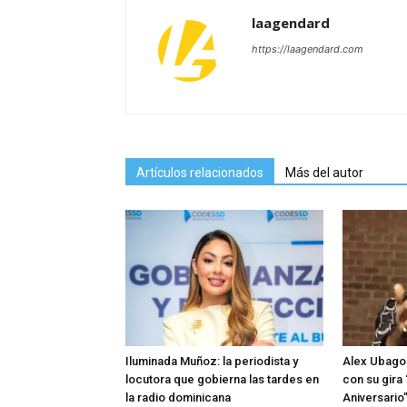
laagendard
https://laagendard.com
Artículos relacionados
Más del autor
Iluminada Muñoz: la periodista y
Alex Ubago 
locutora que gobierna las tardes en
con su gira
la radio dominicana
Aniversario