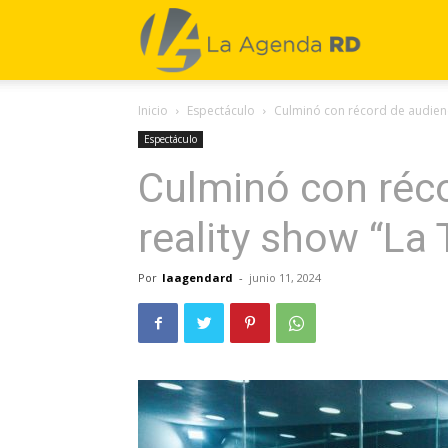
La
Inicio
Espectáculo
Culminó con récord de audienc
Agenda
Espectáculo
Culminó con réco
RD
reality show “La
Por
laagendard
-
junio 11, 2024