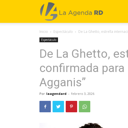
La
Inicio
Espectáculo
De La Ghetto, estrella interna
Agenda
Espectáculo
De La Ghetto, est
RD
confirmada para 
Agganis”
Por
laagendard
-
febrero 3, 2026