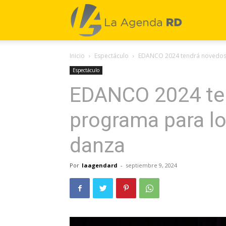
La
Inicio
Espectáculo
EDANCO 2024 tendrá novedoso
Agenda
Espectáculo
EDANCO 2024 te
RD
programa para lo
danza
Por
laagendard
-
septiembre 9, 2024