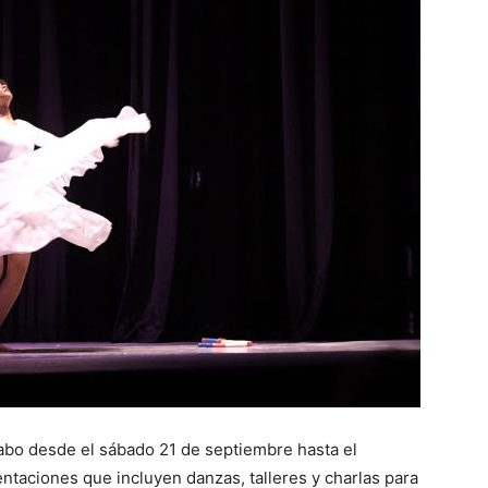
cabo desde el sábado 21 de septiembre hasta el
taciones que incluyen danzas, talleres y charlas para