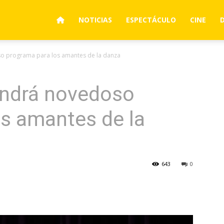
NOTICIAS
ESPECTÁCULO
CINE
 programa para los amantes de la danza
ndrá novedoso
s amantes de la
643
0