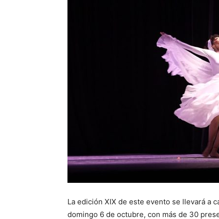
La edición XIX de este evento se llevará a 
domingo 6 de octubre, con más de 30 presen