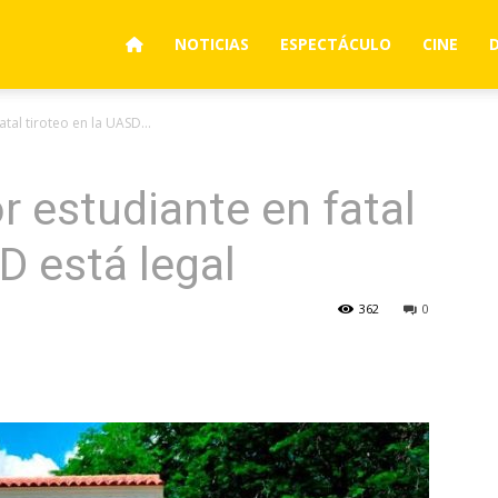
NOTICIAS
ESPECTÁCULO
CINE
tal tiroteo en la UASD...
r estudiante en fatal
D está legal
362
0