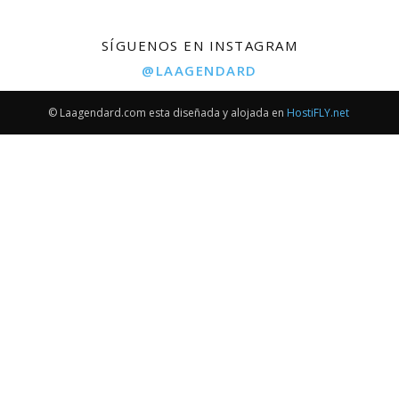
SÍGUENOS EN INSTAGRAM
@LAAGENDARD
© Laagendard.com esta diseñada y alojada en
HostiFLY.net