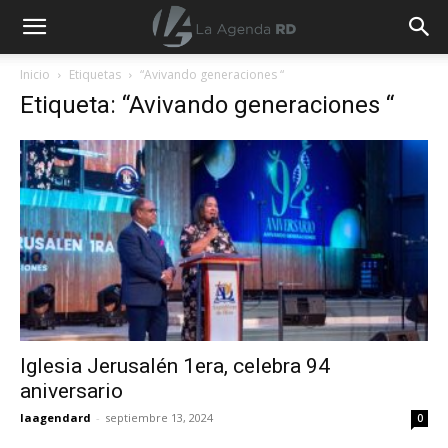
La
Inicio
Etiquetas
“Avivando generaciones “
Etiqueta: “Avivando generaciones “
Agenda
RD
Iglesia Jerusalén 1era, celebra 94
aniversario
laagendard
-
septiembre 13, 2024
0