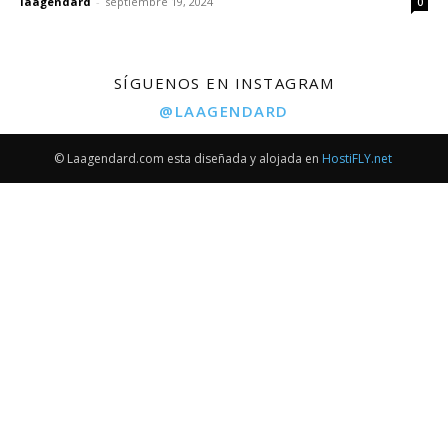
laagendard
-
septiembre 19, 2024
0
SÍGUENOS EN INSTAGRAM
@LAAGENDARD
© Laagendard.com esta diseñada y alojada en
HostiFLY.net