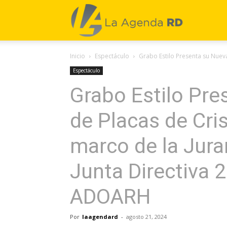
La
Inicio
Espectáculo
Grabo Estilo Presenta su Nueva
Agenda
Espectáculo
Grabo Estilo Pre
RD
de Placas de Cris
marco de la Jura
Junta Directiva 
ADOARH
Por
laagendard
-
agosto 21, 2024