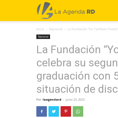
La
Inicio
Nacional
La Fundación “Yo También Puedo”
Agenda
Nacional
La Fundación “Y
RD
celebra su segu
graduación con 
situación de dis
Por
laagendard
-
junio 23, 2025