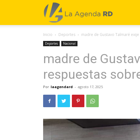
La
Inicio
Deportes
madre de Gustavo Talmaré exije 
Agenda
Deportes
Nacional
madre de Gustav
RD
respuestas sobre
Por
laagendard
-
agosto 17, 2025