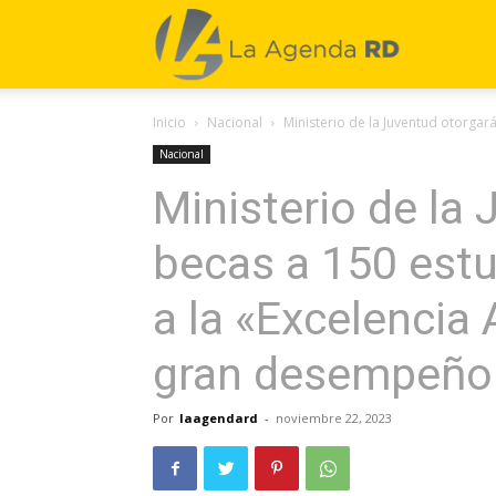
La
Inicio
Nacional
Ministerio de la Juventud otorgará
Agenda
Nacional
Ministerio de la
RD
becas a 150 est
a la «Excelencia
gran desempeño
Por
laagendard
-
noviembre 22, 2023