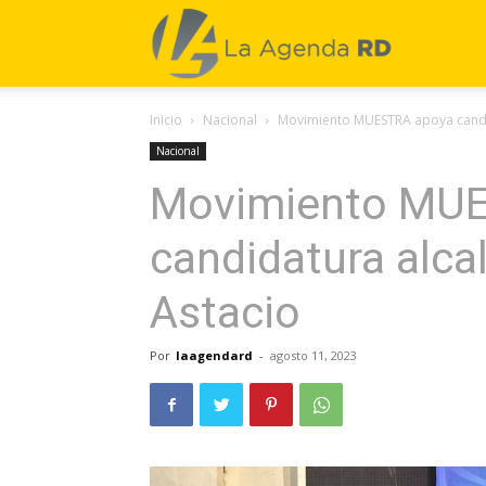
La
Inicio
Nacional
Movimiento MUESTRA apoya candid
Agenda
Nacional
Movimiento MU
RD
candidatura alca
Astacio
Por
laagendard
-
agosto 11, 2023