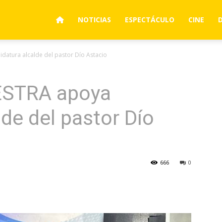
NOTICIAS
ESPECTÁCULO
CINE
atura alcalde del pastor Dío Astacio
ESTRA apoya
lde del pastor Dío
666
0