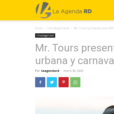
La
Inicio
Uncategorized
Mr. Tours presenta una ofer
Agenda
Uncategorized
Mr. Tours present
RD
urbana y carnava
Por
laagendard
-
enero 30, 2025