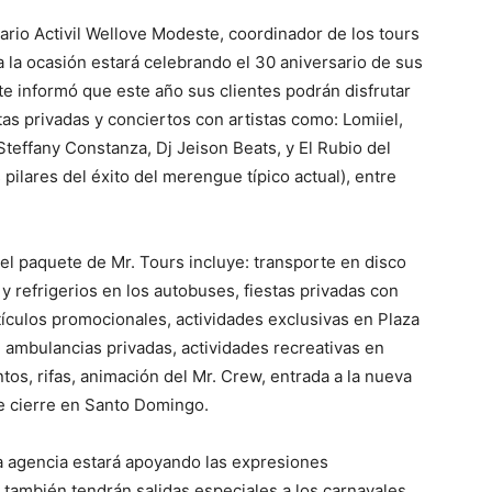
ario Activil Wellove Modeste, coordinador de los tours
 la ocasión estará celebrando el 30 aniversario de sus
te informó que este año sus clientes podrán disfrutar
tas privadas y conciertos con artistas como: Lomiiel,
teffany Constanza, Dj Jeison Beats, y El Rubio del
pilares del éxito del merengue típico actual), entre
el paquete de Mr. Tours incluye: transporte en disco
y refrigerios en los autobuses, fiestas privadas con
ículos promocionales, actividades exclusivas en Plaza
 ambulancias privadas, actividades recreativas en
os, rifas, animación del Mr. Crew, entrada a la nueva
de cierre en Santo Domingo.
a agencia estará apoyando las expresiones
 también tendrán salidas especiales a los carnavales