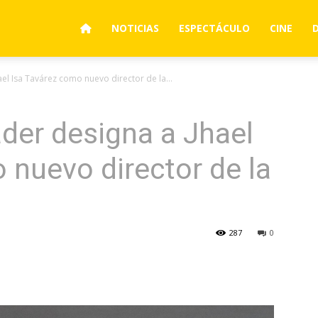
NOTICIAS
ESPECTÁCULO
CINE
el Isa Tavárez como nuevo director de la...
der designa a Jhael
 nuevo director de la
287
0