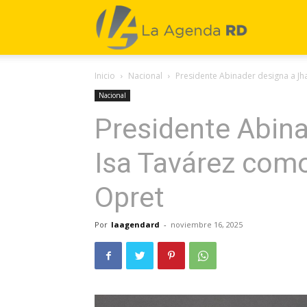
La
Inicio
Nacional
Presidente Abinader designa a Jha
Agenda
Nacional
Presidente Abina
RD
Isa Tavárez como
Opret
Por
laagendard
-
noviembre 16, 2025