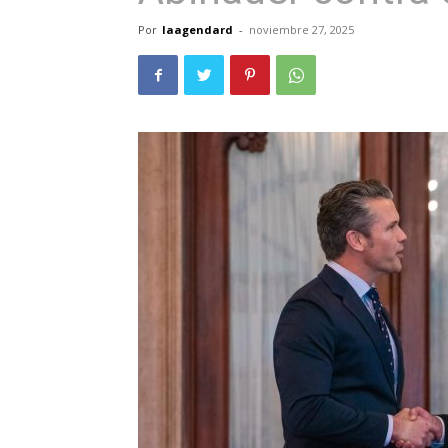
Por
laagendard
-
noviembre 27, 2025