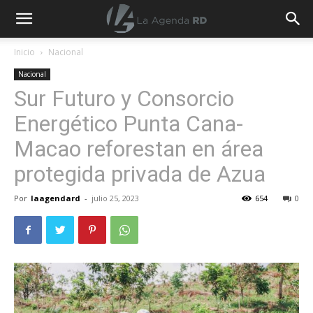
La
Inicio
Nacional
Nacional
Agenda
Sur Futuro y Consorcio
Energético Punta Cana-
RD
Macao reforestan en área
protegida privada de Azua
Por
laagendard
-
julio 25, 2023
654
0