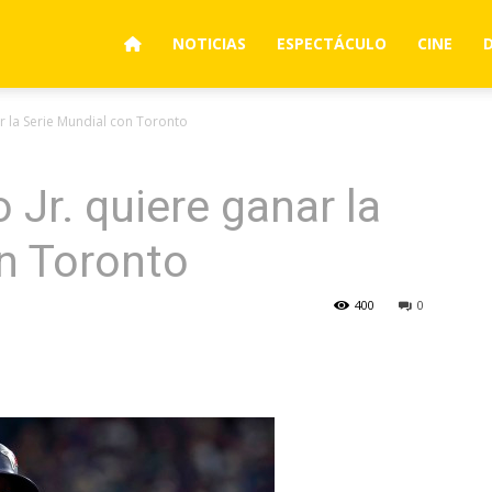
NOTICIAS
ESPECTÁCULO
CINE
ar la Serie Mundial con Toronto
 Jr. quiere ganar la
n Toronto
400
0