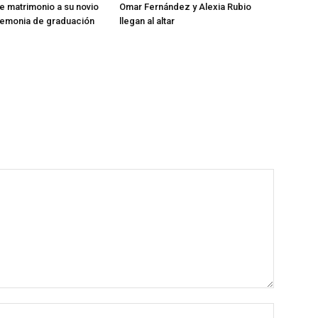
de matrimonio a su novio
Omar Fernández y Alexia Rubio
remonia de graduación
llegan al altar