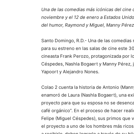
Una de las comedias más icónicas del cine 
noviembre y el 12 de enero a Estados Unido
del humor, Raymond y Miguel, Manny Pérez
Santo Domingo, R.D.- Una de las comedias má
para su estreno en las salas de cine este 3
cineasta Frank Perozo, protagonizada por 
Céspedes, Nashla Bogaert y Manny Pérez, ju
Yapoort y Alejandro Nones.
Colao 2 cuenta la historia de Antonio (Mann
enamoró de Laura (Nashla Bogaert), una exi
proyecto para que su esposa no se desencan
café orgánico”. En el proceso de hacer rea
Felipe (Miguel Céspedes), sus primos que v
el proyecto a uno de los hombres más ricos
a recibirlo, deben lograrlo a través de su h