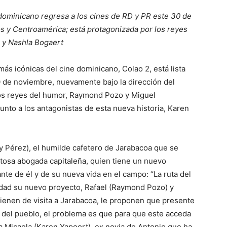
dominicano regresa a los cines de RD y PR este 30 de
s y Centroamérica; está protagonizada por los reyes
 y Nashla Bogaert
s icónicas del cine dominicano, Colao 2, está lista
0 de noviembre, nuevamente bajo la dirección del
los reyes del humor, Raymond Pozo y Miguel
nto a los antagonistas de esta nueva historia, Karen
y Pérez), el humilde cafetero de Jarabacoa que se
tosa abogada capitaleña, quien tiene un nuevo
te de él y de su nueva vida en el campo: “La ruta del
lidad su nuevo proyecto, Rafael (Raymond Pozo) y
ienen de visita a Jarabacoa, le proponen que presente
 del pueblo, el problema es que para que este acceda
ija Micaela (Karen Yapoort), ex novia de Antonio que ha