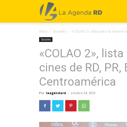
La
Inicio
Sociales
«COLAO 2», lista para su estreno e
Agenda
Sociales
«COLAO 2», lista
RD
cines de RD, PR,
Centroamérica
Por
laagendard
-
octubre 24, 2023