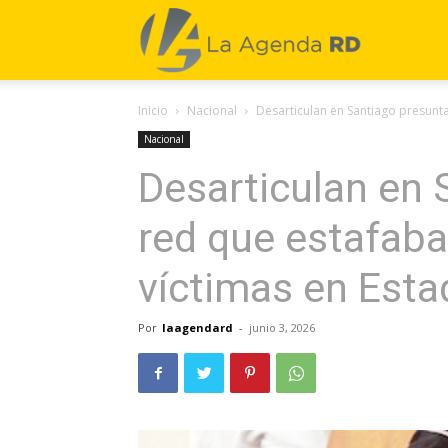
La
Inicio
Nacional
Desarticulan en Santiago presunta
Agenda
Nacional
Desarticulan en 
RD
red que estafaba
víctimas en Est
Por
laagendard
-
junio 3, 2026