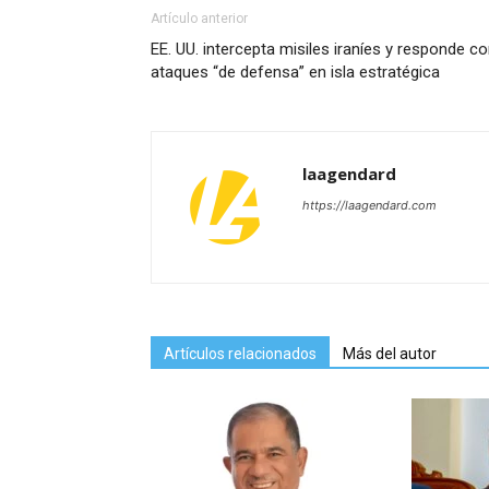
Artículo anterior
EE. UU. intercepta misiles iraníes y responde c
ataques “de defensa” en isla estratégica
laagendard
https://laagendard.com
Artículos relacionados
Más del autor