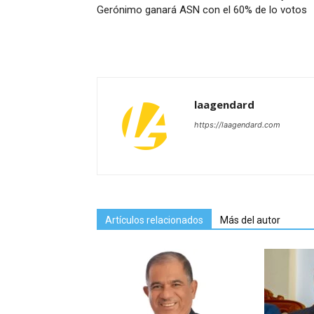
Gerónimo ganará ASN con el 60% de lo votos
laagendard
https://laagendard.com
Artículos relacionados
Más del autor