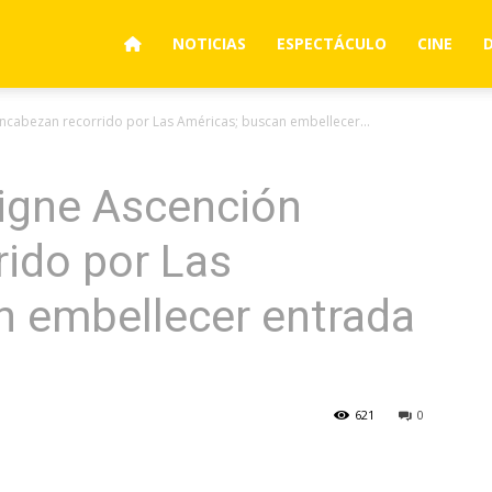
NOTICIAS
ESPECTÁCULO
CINE
encabezan recorrido por Las Américas; buscan embellecer...
ligne Ascención
ido por Las
n embellecer entrada
621
0