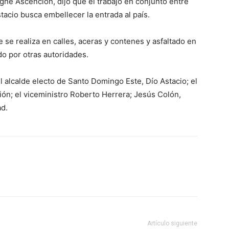
igne Ascención, dijo que el trabajo en conjunto entre
tacio busca embellecer la entrada al país.
 se realiza en calles, aceras y contenes y asfaltado en
ado por otras autoridades.
l alcalde electo de Santo Domingo Este, Dío Astacio; el
ión; el viceministro Roberto Herrera; Jesús Colón,
ad.
Artículo siguiente