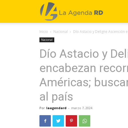
La
Inicio
Nacional
Dío Astacio y Deligne Ascención 
Agenda
Nacional
Dío Astacio y De
RD
encabezan recorr
Américas; busca
al país
Por
laagendard
-
marzo 7, 2024