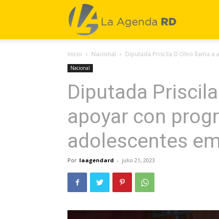
La
Inicio
Nacional
Diputada Priscila D´Oleo llama 
Agenda
Nacional
Diputada Priscila
RD
apoyar con prog
adolescentes e
Por
laagendard
-
julio 21, 2023