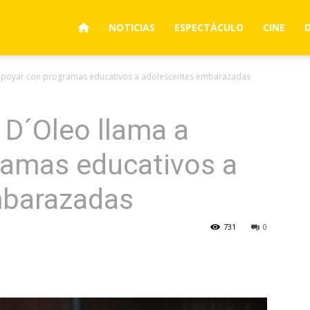
NOTICIAS
ESPECTÁCULO
CINE
a apoyar con programas educativos a adolescentes embarazadas
 D´Oleo llama a
ramas educativos a
mbarazadas
731
0