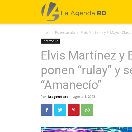
La
Inicio
Espectáculo
Elvis Martínez y El Mayor Clásic
Agenda
Espectáculo
Elvis Martínez y 
RD
ponen “rulay” y 
“Amanecío”
Por
laagendard
-
agosto 1, 2023