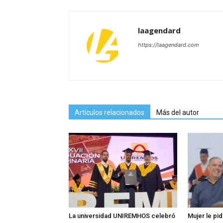
laagendard
https://laagendard.com
Artículos relacionados
Más del autor
La universidad UNIREMHOS celebró
Mujer le pi