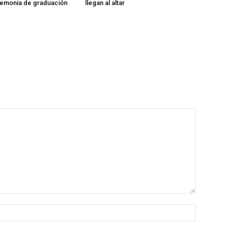
remonia de graduación
llegan al altar