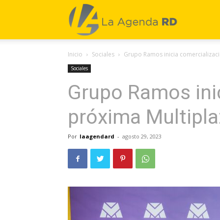
La
Inicio
Sociales
Grupo Ramos inicia comercializaci
Agenda
Sociales
Grupo Ramos inic
RD
próxima Multipla
Por
laagendard
-
agosto 29, 2023