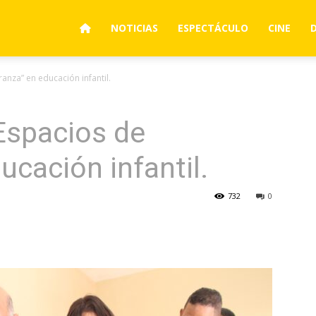
NOTICIAS
ESPECTÁCULO
CINE
anza” en educación infantil.
Espacios de
ucación infantil.
732
0