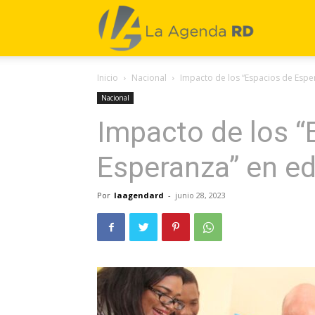
La
Inicio
Nacional
Impacto de los “Espacios de Esper
Agenda
Nacional
Impacto de los “
RD
Esperanza” en ed
Por
laagendard
-
junio 28, 2023