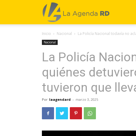
La
Inicio
Nacional
La Policía Nacional todavía no acl
Agenda
Nacional
La Policía Nacion
RD
quiénes detuvier
tuvieron que llev
Por
laagendard
-
marzo 3, 2025