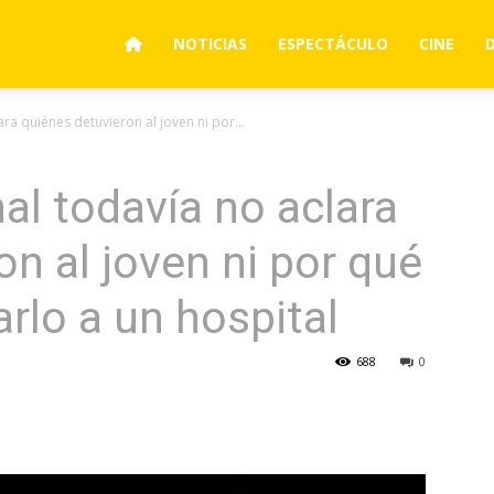
NOTICIAS
ESPECTÁCULO
CINE
ara quiénes detuvieron al joven ni por...
al todavía no aclara
on al joven ni por qué
arlo a un hospital
688
0