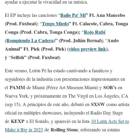
ayudar a ejecutar la vivacidad en su música.
Bailo Pa’ Mí
” Ft. Ana Mancebo
El EP incluye las canciones “
(Prod. Fuxbeat)
Tengo Miedo
” Ft. Calacote, Cabra, Tonga
; “
Conga (Prod. Cabra, Tonga Conga);
Rojo Rubí
“
(Rompiendo La Cadera)
” (Prod. Julián Bernal);
Ando
“
Animal” Ft.
Piek (Prod.
Piek) (
video preview link
),
y
Selfish” (Prod. Fuxbeat)
“
Este verano, Letón Pé ha estado cautivando a fanáticos y
seguidores de la industria con presentaciones impresionantes en
PAMM
SOB’s
el
de Miami (Pérez Art Museum Miami) y
en
Nueva York, y próximamente en The Virgil en Los Ángeles, CA
SXSW
(sep 15). A principios de este año, debutó en
como artista
oficial en múltiples showcases, incluyendo el Radio Day Stage
KEXP
de
x El Sonido, y apareció en la lista
10 Latin Acts Set to
Rolling Stone
Make it Big in 2023
de
, reforzando su estatus