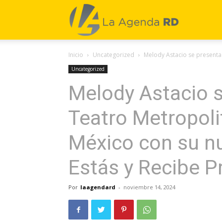
La
Inicio
Uncategorized
Melody Astacio se presenta 
Agenda
Uncategorized
Melody Astacio s
RD
Teatro Metropoli
México con su nu
Estás y Recibe 
Por
laagendard
-
noviembre 14, 2024