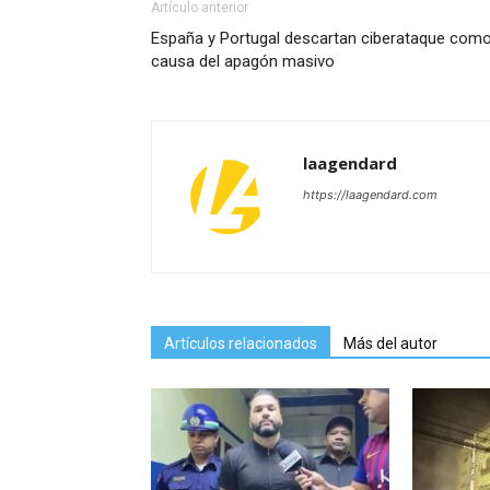
Artículo anterior
España y Portugal descartan ciberataque com
causa del apagón masivo
laagendard
https://laagendard.com
Artículos relacionados
Más del autor