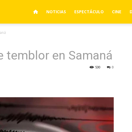
NOTICIAS
ESPECTÁCULO
CINE
maná
te temblor en Samaná
530
0