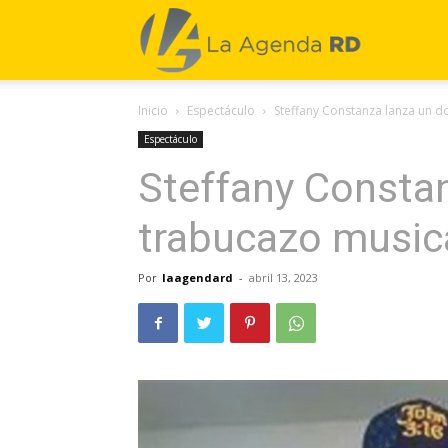
La
Inicio
Espectáculo
Steffany Constanza lanza un d
Agenda
Espectáculo
Steffany Constan
RD
trabucazo musica
Por
laagendard
-
abril 13, 2023