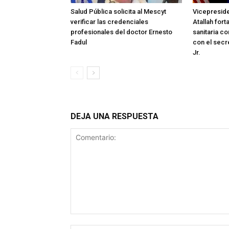
Salud Pública solicita al Mescyt
Vicepreside
verificar las credenciales
Atallah for
profesionales del doctor Ernesto
sanitaria c
Fadul
con el secr
Jr.
DEJA UNA RESPUESTA